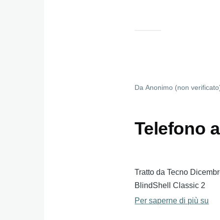
tra
i
ve
dis
in
hu
Da
Anonimo (non verificato
pe
la
do
Telefono a
Tratto da Tecno Dicembre 
BlindShell Classic 2
Per saperne di più su
Te
a