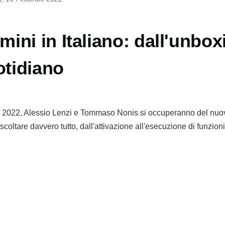
ni in Italiano: dall'unbox
otidiano
o 2022, Alessio Lenzi e Tommaso Nonis si occuperanno del nuo
coltare davvero tutto, dall'attivazione all'esecuzione di funzion
mepod
i
liano:
l'unboxing
'uso
tidiano