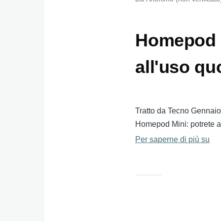
Homepod mi
all'uso qu
Tratto da Tecno Gennai
Homepod Mini: potrete as
Per saperne di più su
Ho
min
in
Ita
dal
all
quo