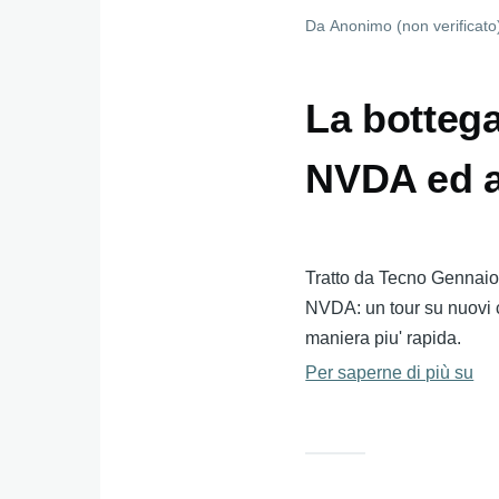
Da
Anonimo (non verificato
La bottega
NVDA ed al
Tratto da Tecno Gennaio
NVDA: un tour su nuovi co
maniera piu' rapida.
Per saperne di più su
La
bot
dei
co
agg