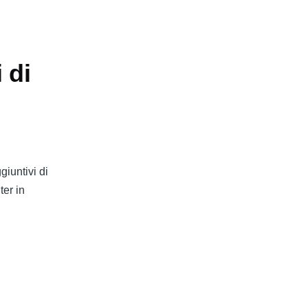
 di
iuntivi di
ter in