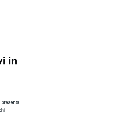
i in
i presenta
chi