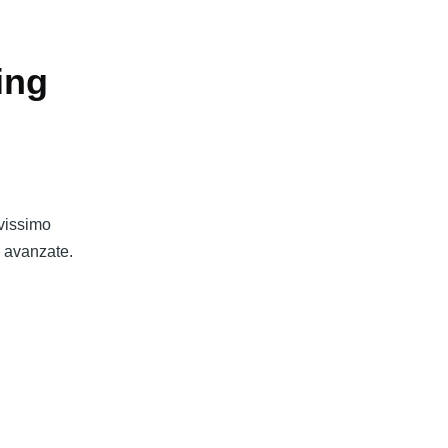
ing
vissimo
i avanzate.