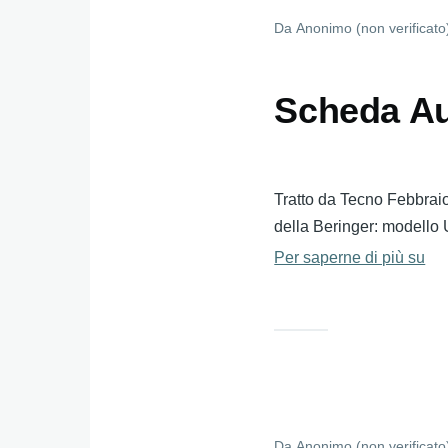
Da
Anonimo (non verificato
Scheda Au
Tratto da Tecno Febbrai
della Beringer: modello
Per saperne di più su
Sc
Au
est
Be
UM
Da
Anonimo (non verificato