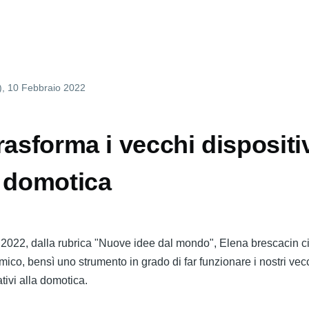
dal:
pstation
essibile
r
)
tarra
, 10 Febbraio 2022
rasforma i vecchi dispositiv
a domotica
 2022, dalla rubrica "Nuove idee dal mondo", Elena brescacin c
ico, bensì uno strumento in grado di far funzionare i nostri vec
ativi alla domotica.
iano: