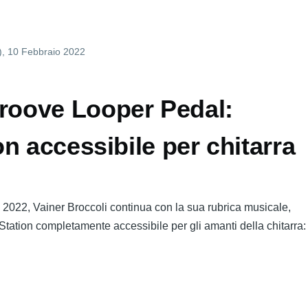
DA
)
, 10 Febbraio 2022
re
tte
oove Looper Pedal:
n accessibile per chitarra
2022, Vainer Broccoli continua con la sua rubrica musicale,
tation completamente accessibile per gli amanti della chitarr
OOER
oove
oper