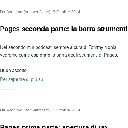
scrittura
Da
Anonimo (non verificato)
di
, 6 Ottobre 2014
un
documento
Pages seconda parte: la barra strumenti
Nel secondo minipodcast, sempre a cura di Tommy Nonis,
vedremo come esplorare la barra degli strumenti di Pages.
Buon ascolto!
Per saperne di più su
Pages
seconda
parte:
la
Da
Anonimo (non verificato)
barra
, 6 Ottobre 2014
strumenti
Pages prima parte: apertura di un