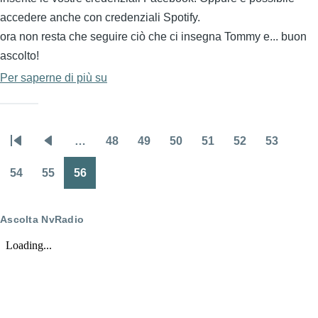
accedere anche con credenziali Spotify.
ora non resta che seguire ciò che ci insegna Tommy e... buon
ascolto!
Per saperne di più su
Spotify
con
Safari:
gestire
…
48
49
50
51
52
53
Paginazione
Prima
Pagina
Pagina
Pagina
Pagina
Pagina
Pagina
Pagina
album
pagina
precedente
54
55
56
e
Pagina
Pagina
Pagina
singole
tracce
Ascolta NvRadio