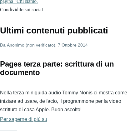
pagina "Chi siamo.
Condividilo sui social
Ultimi contenuti pubblicati
Da
Anonimo (non verificato)
, 7 Ottobre 2014
Pages terza parte: scrittura di un
documento
Nella terza miniguida audio Tommy Nonis ci mostra come
iniziare ad usare, de facto, il programmone per la video
scrittura di casa Apple. Buon ascolto!
Per saperne di più su
Pages
terza
parte: