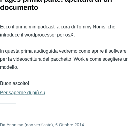
documento
Ecco il primo minipodcast, a cura di Tommy Nonis, che
introduce il wordprocessor per osX.
In questa prima audioguida vedremo come aprire il software
per la videoscrittura del pacchetto iWork e come scegliere un
modello.
Buon ascolto!
Per saperne di più su
Pages
prima
parte:
apertura
Da
Anonimo (non verificato)
di
, 6 Ottobre 2014
un