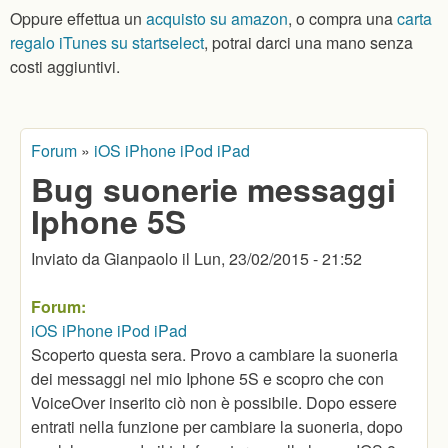
Oppure effettua un
acquisto su amazon
, o compra una
carta
regalo iTunes su startselect
, potrai darci una mano senza
costi aggiuntivi.
Forum
»
iOS iPhone iPod iPad
Tu sei qui
Bug suonerie messaggi
Iphone 5S
Inviato da
Gianpaolo
il
Lun, 23/02/2015 - 21:52
Forum:
iOS iPhone iPod iPad
Scoperto questa sera. Provo a cambiare la suoneria
dei messaggi nel mio Iphone 5S e scopro che con
VoiceOver inserito ciò non è possibile. Dopo essere
entrati nella funzione per cambiare la suoneria, dopo