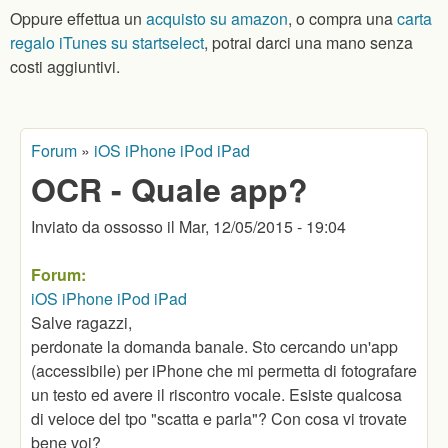
Oppure effettua un
acquisto su amazon
, o compra una
carta
regalo iTunes su startselect
, potrai darci una mano senza
costi aggiuntivi.
Forum
»
iOS iPhone iPod iPad
Tu sei qui
OCR - Quale app?
Inviato da
ossosso
il
Mar, 12/05/2015 - 19:04
Forum:
iOS iPhone iPod iPad
Salve ragazzi,
perdonate la domanda banale. Sto cercando un'app
(accessibile) per iPhone che mi permetta di fotografare
un testo ed avere il riscontro vocale. Esiste qualcosa
di veloce del tpo "scatta e parla"? Con cosa vi trovate
bene voi?