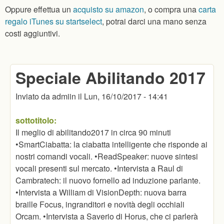
Oppure effettua un
acquisto su amazon
, o compra una
carta
regalo iTunes su startselect
, potrai darci una mano senza
costi aggiuntivi.
Speciale Abilitando 2017
Inviato da
admiin
il
Lun, 16/10/2017 - 14:41
sottotitolo:
Il meglio di abilitando2017 in circa 90 minuti
•SmartCiabatta: la ciabatta intelligente che risponde ai
nostri comandi vocali. •ReadSpeaker: nuove sintesi
vocali presenti sul mercato. •Intervista a Raul di
Cambratech: il nuovo fornello ad induzione parlante.
•Intervista a William di VisionDepth: nuova barra
braille Focus, ingranditori e novità degli occhiali
Orcam. •Intervista a Saverio di Horus, che ci parlerà