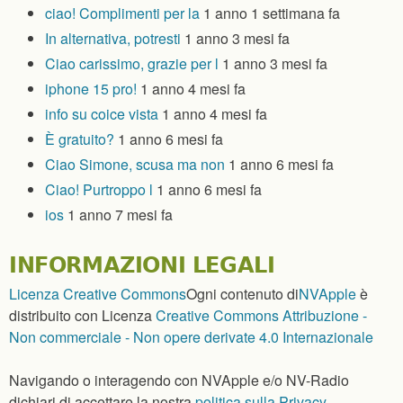
ciao! Complimenti per la
1 anno 1 settimana fa
In alternativa, potresti
1 anno 3 mesi fa
Ciao carissimo, grazie per l
1 anno 3 mesi fa
iphone 15 pro!
1 anno 4 mesi fa
info su coice vista
1 anno 4 mesi fa
È gratuito?
1 anno 6 mesi fa
Ciao Simone, scusa ma non
1 anno 6 mesi fa
Ciao! Purtroppo l
1 anno 6 mesi fa
ios
1 anno 7 mesi fa
INFORMAZIONI LEGALI
Licenza Creative Commons
Ogni contenuto
di
NVApple
è
distribuito con Licenza
Creative Commons Attribuzione -
Non commerciale - Non opere derivate 4.0 Internazionale
Navigando o interagendo con NVApple e/o NV-Radio
dichiari di accettare la nostra
politica sulla Privacy
.