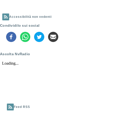
giovedì
9
ottobre
Accessibilità non vedenti
su
Condividilo sui social
NvRadio
Ascolta NvRadio
Feed RSS