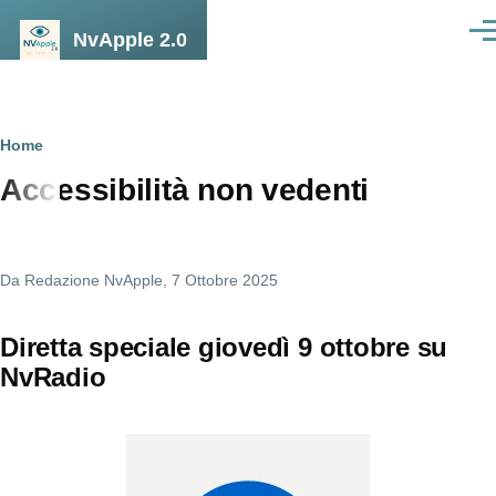
Salta al contenuto principale
NvApple 2.0
Men
Briciole
Home
Accessibilità non vedenti
di
pane
Da
Redazione NvApple
, 7 Ottobre 2025
Diretta speciale giovedì 9 ottobre su
NvRadio